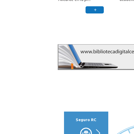
de S...
+
Seguro RC