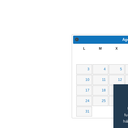
Ag
L
M
X
3
4
5
10
11
12
17
18
19
24
25
26
31
fu
há