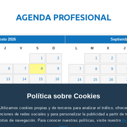
AGENDA PROFESIONAL
osto
2026
Septiemb
J
V
S
D
L
M
X
J
1
2
1
2
6
7
8
9
7
8
9
13
14
15
16
14
15
16
20
21
22
23
21
22
23
Política sobre Cookies
27
28
29
30
28
29
30
Utilizamos cookies propias y de terceros para analizar el tráfico, ofrece
nciones de redes sociales y para personalizar la publicidad a partir de 
bitos de navegación. Para conocer nuestras políticas, visite nuestro
Av
legal