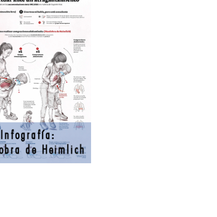
us
Next