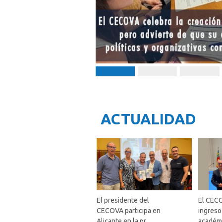
ACTUALIDAD
El presidente del
El CECO
CECOVA participa en
ingres
Alicante en la pr...
académ