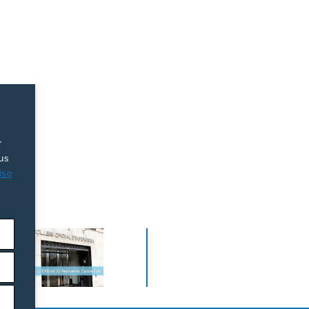
r
tus
iso