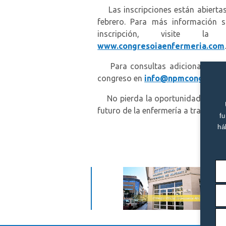
Las inscripciones están abiertas
febrero. Para más información s
inscripción, visite la
www.congresoiaenfermeria.com
Para consultas adicionales, pued
congreso en
info@npmcongresos
No pierda la oportunidad de parti
futuro de la enfermería a través de la
fu
há