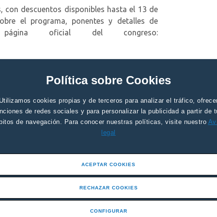
, con descuentos disponibles hasta el 13 de
obre el programa, ponentes y detalles de
 página oficial del congreso:
.
e contactar con la Secretaría Técnica del
.com
o llamando al 965 130 228.
Política sobre Cookies
cipar en este evento pionero que explora el
Utilizamos cookies propias y de terceros para analizar el tráfico, ofrece
 inteligencia artificial.
nciones de redes sociales y para personalizar la publicidad a partir de 
bitos de navegación. Para conocer nuestras políticas, visite nuestro
Av
Noticias
legal
ACEPTAR COOKIES
RECHAZAR COOKIES
CONFIGURAR