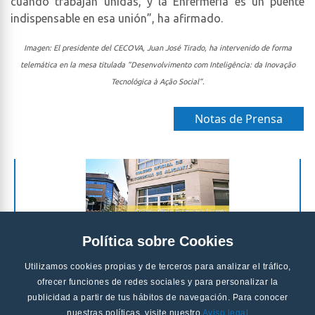
cuando trabajan unidas, y la Enfermería es un puente
indispensable en esa unión”, ha afirmado.
Imagen: El presidente del CECOVA, Juan José Tirado, ha intervenido de forma
telemática en la mesa titulada “Desenvolvimento com Inteligência: da Inovação
Tecnológica à Ação Social”.
Notas de Prensa
Política sobre Cookies
Utilizamos cookies propias y de terceros para analizar el tráfico,
ofrecer funciones de redes sociales y para personalizar la
publicidad a partir de tus hábitos de navegación. Para conocer
nuestras políticas, visite nuestro
Aviso legal