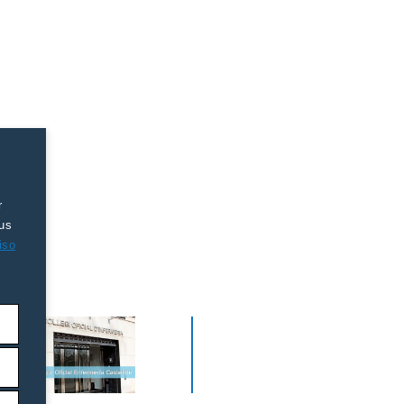
r
tus
iso