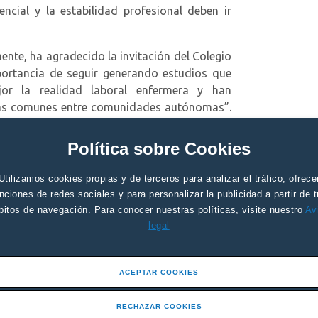
encial y la estabilidad profesional deben ir
nte, ha agradecido la invitación del Colegio
ortancia de seguir generando estudios que
or la realidad laboral enfermera y han
cas comunes entre comunidades autónomas”.
coincidido en que el trabajo conjunto entre
ntribuido de manera decisiva a fortalecer la
Política sobre Cookies
”.
Utilizamos cookies propias y de terceros para analizar el tráfico, ofrece
ntación del estudio del Colegio Oficial de Enfermería de Murcia.
nciones de redes sociales y para personalizar la publicidad a partir de 
bitos de navegación. Para conocer nuestras políticas, visite nuestro
Av
Notas de Prensa
legal
ACEPTAR COOKIES
RECHAZAR COOKIES