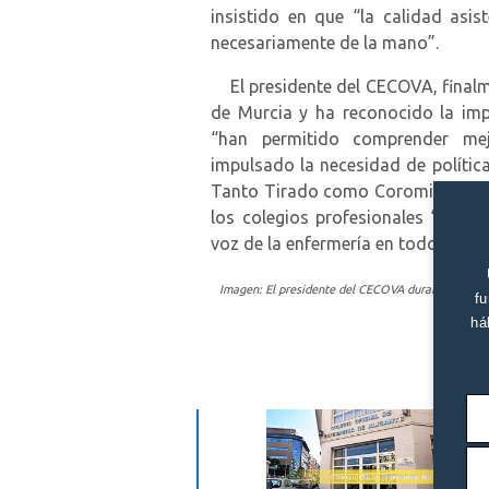
insistido en que “la calidad asist
necesariamente de la mano”.
El presidente del CECOVA, finalme
de Murcia y ha reconocido la imp
“han permitido comprender mej
impulsado la necesidad de políti
Tanto Tirado como Corominas han 
los colegios profesionales “ha co
voz de la enfermería en todo el país
Imagen: El presidente del CECOVA durante la prese
fu
há