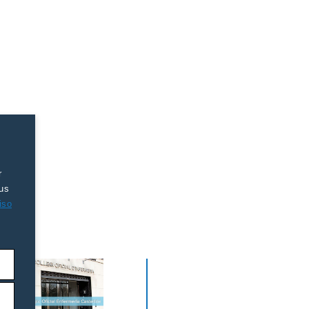
r
tus
iso