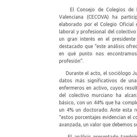
El Consejo de Colegios de En
Valenciana (CECOVA) ha partici
elaborado por el Colegio Oficial
laboral y profesional del colectiv
un gran interés en el president
destacado que “este análisis ofre
en qué punto nos encontramo
profesión”.
Durante el acto, el sociólogo J
datos más significativos de una
enfermeros en activo, cuyos resu
del colectivo murciano ha alcanz
básico, con un 44% que ha comple
un 4% un doctorado. Ante esta r
“estos porcentajes evidencian el 
avanzada, un valor que debemos seg
El análisis presentado también